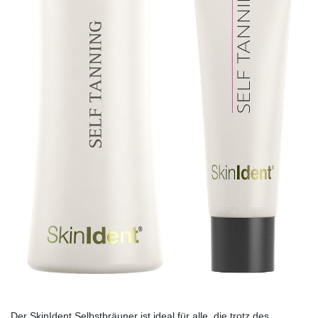
Der SkinIdent Selbstbräuner ist ideal für alle, die trotz des