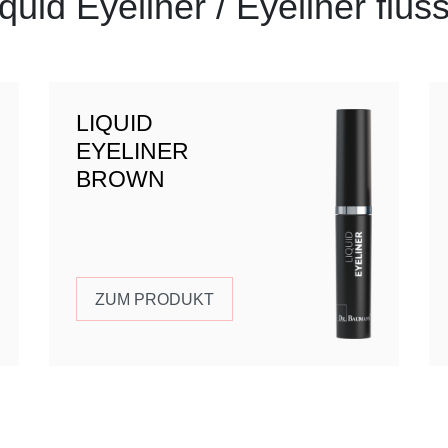
quid Eyeliner / Eyeliner flüs
LIQUID
EYELINER
BROWN
ZUM PRODUKT