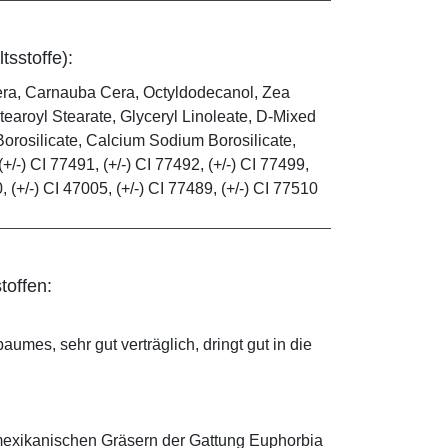
tsstoffe):
era, Carnauba Cera, Octyldodecanol, Zea
tearoyl Stearate, Glyceryl Linoleate, D-Mixed
orosilicate, Calcium Sodium Borosilicate,
(+/-) CI 77491, (+/-) CI 77492, (+/-) CI 77499,
0, (+/-) CI 47005, (+/-) CI 77489, (+/-) CI 77510
toffen:
mes, sehr gut verträglich, dringt gut in die
mexikanischen Gräsern der Gattung Euphorbia