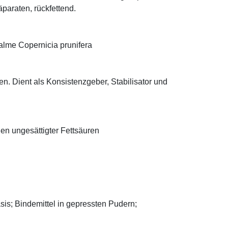
äparaten, rückfettend.
alme Copernicia prunifera
n. Dient als Konsistenzgeber, Stabilisator und
len ungesättigter Fettsäuren
asis; Bindemittel in gepressten Pudern;