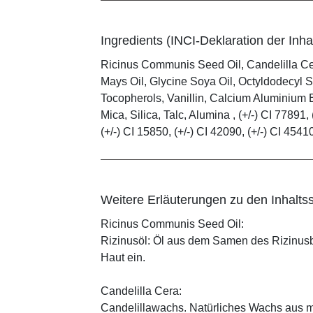
Ingredients (INCI-Deklaration der Inhal
Ricinus Communis Seed Oil, Candelilla C
Mays Oil, Glycine Soya Oil, Octyldodecyl S
Tocopherols, Vanillin, Calcium Aluminium B
Mica, Silica, Talc, Alumina , (+/-) CI 77891, 
(+/-) CI 15850, (+/-) CI 42090, (+/-) CI 4541
Weitere Erläuterungen zu den Inhaltss
Ricinus Communis Seed Oil:
Rizinusöl: Öl aus dem Samen des Rizinusbau
Haut ein.
Candelilla Cera:
Candelillawachs. Natürliches Wachs aus 